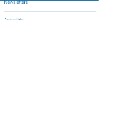
Newsletters
Actualités
Votre sénatrice
Contactez-nous
L'équipe parlementaire
Le Sénat