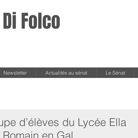
 Di Folco
Newsletter
Actualités au sénat
Le Sénat
oupe d’élèves du Lycée Ella
t Romain en Gal