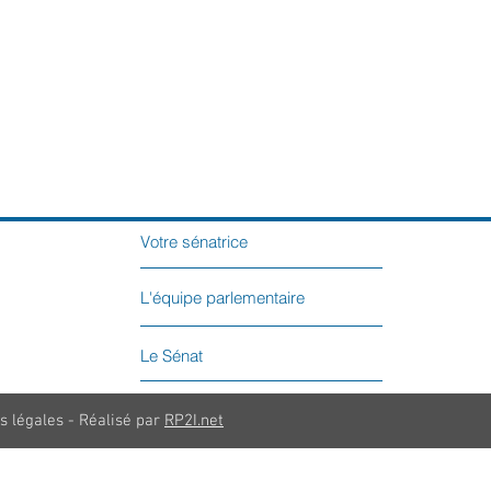
Votre sénatrice
L'équipe parlementaire
Le Sénat
s légales - Réalisé par
RP2I.net