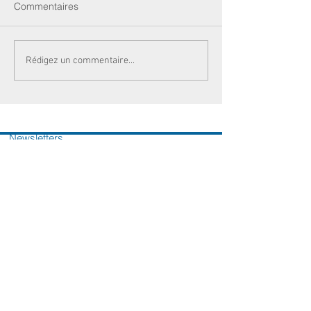
Commentaires
Rédigez un commentaire...
Newsletters
Actualités
Votre sénatrice
Contactez-nous
L'équipe parlementaire