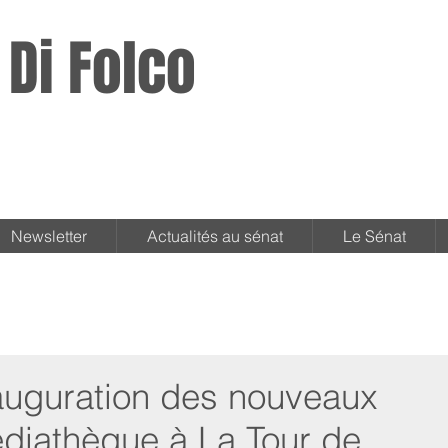
 Di Folco
Newsletter
Actualités au sénat
Le Sénat
nauguration des nouveaux
édiathèque à La Tour de