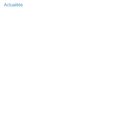
Actualités
Votre sénatrice
Contactez-nous
L'équipe parlementaire
Le Sénat