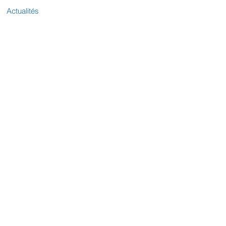
Actualités
Votre sénatrice
Contactez-nous
L'équipe parlementaire
Le Sénat