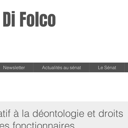
 Di Folco
Newsletter
Actualités au sénat
Le Sénat
atif à la déontologie et droits
des fonctionnaires