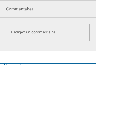
Commentaires
Rédigez un commentaire...
Newsletters
Actualités
Votre sénatrice
Contactez-nous