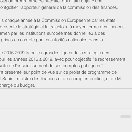
et de programme de stabilité, qui a fait l'objet d'une 
tgolfier, rapporteur général de la commission des finances, 
mis chaque année à la Commission Européenne par les états 
ésente la stratégie et la trajectoire à moyen terme des finances 
men par les institutions européennes donne lieu à des 
prises en compte par les autorités nationales dans la 
.
é 2016-2019 trace les grandes lignes de la stratégie des 
our les années 2016 à 2019, avec pour objectifs "le redressement 
rsuite de l'assainissement de ses comptes publiques ".
nt présenté leur point de vue sur ce projet de programme de 
l Sapin, ministre des finances et des comptes publics, et de M. 
t chargé du budget.