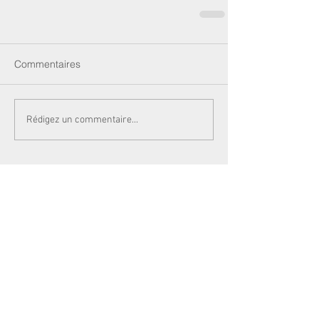
Commentaires
Rédigez un commentaire...
Newsletters
Actualités
Votre sénatrice