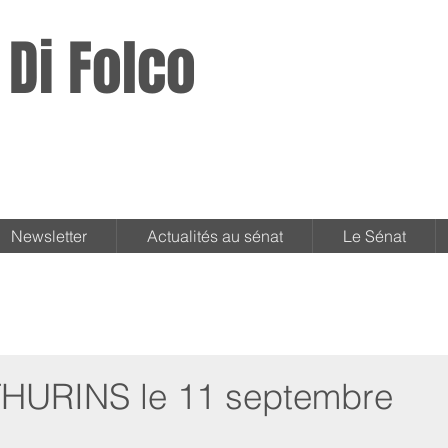
 Di Folco
Newsletter
Actualités au sénat
Le Sénat
à THURINS le 11 septembre