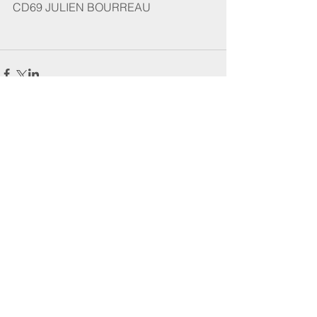
CD69 JULIEN BOURREAU
Commentaires
Rédigez un commentaire...
Newsletters