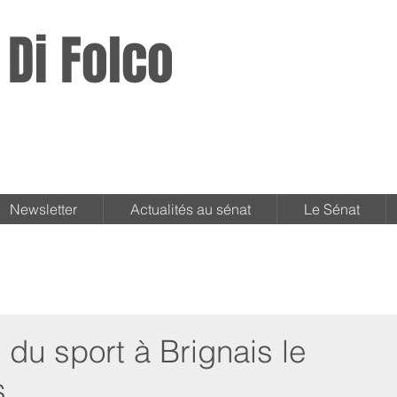
 Di Folco
Newsletter
Actualités au sénat
Le Sénat
du sport à Brignais le
s