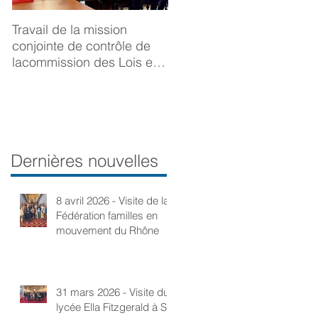
Travail de la mission
BONNE ANNÉE 2025
conjointe de contrôle de
lacommission des Lois et
de la Délégation aux droits
desfemmes sur la
prévention du viol
Dernières nouvelles
8 avril 2026 - Visite de la
Fédération familles en
mouvement du Rhône
31 mars 2026 - Visite du
lycée Ella Fitzgerald à St-