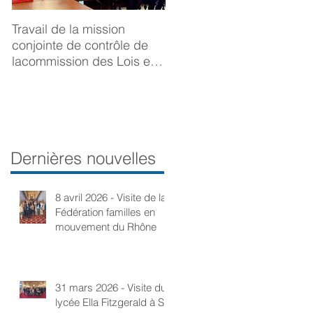
Travail de la mission
BONNE ANNÉE 2025
conjointe de contrôle de
lacommission des Lois et
de la Délégation aux droits
desfemmes sur la
prévention du viol
Dernières nouvelles
8 avril 2026 - Visite de la
Fédération familles en
mouvement du Rhône
31 mars 2026 - Visite du
lycée Ella Fitzgerald à St-