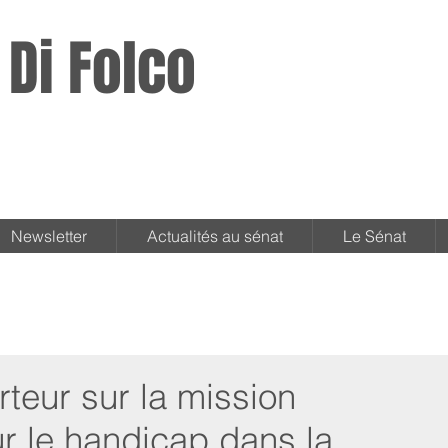
 Di Folco
Newsletter
Actualités au sénat
Le Sénat
eur sur la mission
ur le handicap dans la