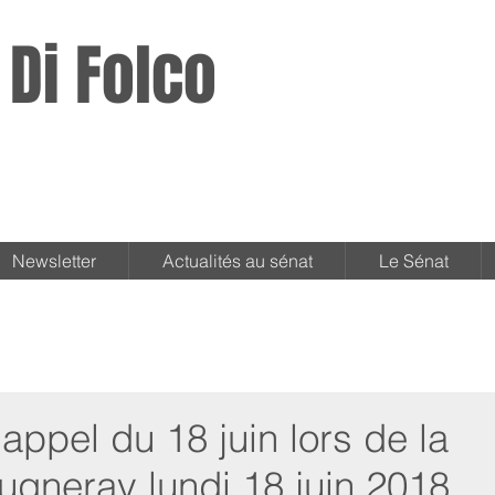
 Di Folco
Newsletter
Actualités au sénat
Le Sénat
appel du 18 juin lors de la
ugneray lundi 18 juin 2018