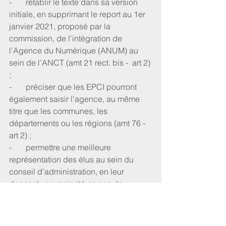
-       rétablir le texte dans sa version 
initiale, en supprimant le report au 1er 
janvier 2021, proposé par la 
commission, de l’intégration de 
l’Agence du Numérique (ANUM) au 
sein de l’ANCT (amt 21 rect. bis -  art 2) 
;
-       préciser que les EPCI pourront 
également saisir l'agence, au même 
titre que les communes, les 
départements ou les régions (amt 76 - 
art 2) ;
-       permettre une meilleure 
représentation des élus au sein du 
conseil d’administration, en leur 
donnant une majorité en cas de 
partage des voix avec les 
représentants administratifs (amt 7 rect. 
bis - art 3) ;