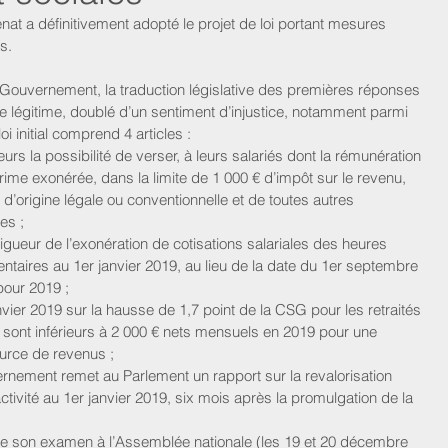
t a définitivement adopté le projet de loi portant mesures 
s.
le Gouvernement, la traduction législative des premières réponses 
e légitime, doublé d’un sentiment d’injustice, notamment parmi 
i initial comprend 4 articles : 
urs la possibilité de verser, à leurs salariés dont la rémunération 
rime exonérée, dans la limite de 1 000 € d’impôt sur le revenu, 
 d’origine légale ou conventionnelle et de toutes autres 
es ;  
n vigueur de l’exonération de cotisations salariales des heures 
aires au 1er janvier 2019, au lieu de la date du 1er septembre 
ur 2019 ;  
janvier 2019 sur la hausse de 1,7 point de la CSG pour les retraités 
sont inférieurs à 2 000 € nets mensuels en 2019 pour une 
urce de revenus ;  
vernement remet au Parlement un rapport sur la revalorisation 
ctivité au 1er janvier 2019, six mois après la promulgation de la 
s de son examen à l’Assemblée nationale (les 19 et 20 décembre 