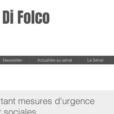
 Di Folco
Newsletter
Actualités au sénat
Le Sénat
ortant mesures d'urgence
 sociales