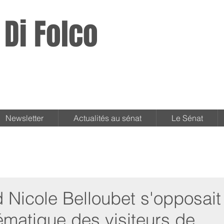
 Di Folco
Newsletter
Actualités au sénat
Le Sénat
 Nicole Belloubet s'opposait
tématique des visiteurs de