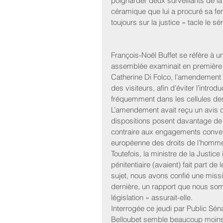
poignarder deux surveillants de la
céramique que lui a procuré sa fem
toujours sur la justice » tacle le
François-Noël Buffet se réfère à 
assemblée examinait en première le
Catherine Di Folco, l’amendement 6
des visiteurs, afin d’éviter l’intro
fréquemment dans les cellules de
L’amendement avait reçu un avis d
dispositions posent davantage de di
contraire aux engagements convent
européenne des droits de l’homme »
Toutefois, la ministre de la Justic
pénitentiaire (avaient) fait part de 
sujet, nous avons confié une miss
dernière, un rapport que nous somm
législation » assurait-elle.
Interrogée ce jeudi par Public Sén
Belloubet semble beaucoup moins c