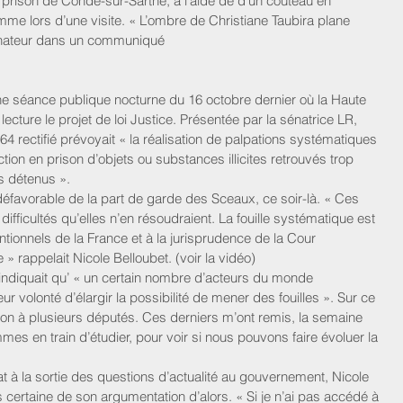
 prison de Condé-sur-Sarthe, à l’aide de d’un couteau en 
me lors d’une visite. « L’ombre de Christiane Taubira plane 
 sénateur dans un communiqué
une séance publique nocturne du 16 octobre dernier où la Haute 
cture le projet de loi Justice. Présentée par la sénatrice LR, 
4 rectifié prévoyait « la réalisation de palpations systématiques 
duction en prison d’objets ou substances illicites retrouvés trop 
s détenus ».
éfavorable de la part de garde des Sceaux, ce soir-là. « Ces 
fficultés qu’elles n’en résoudraient. La fouille systématique est 
ionnels de la France et à la jurisprudence de la Cour 
 rappelait Nicole Belloubet. (voir la vidéo)
e indiquait qu’ « un certain nombre d’acteurs du monde 
leur volonté d’élargir la possibilité de mener des fouilles ». Sur ce 
ion à plusieurs députés. Ces derniers m’ont remis, la semaine 
es en train d’étudier, pour voir si nous pouvons faire évoluer la 
at à la sortie des questions d’actualité au gouvernement, Nicole 
ertaine de son argumentation d’alors. « Si je n’ai pas accédé à 