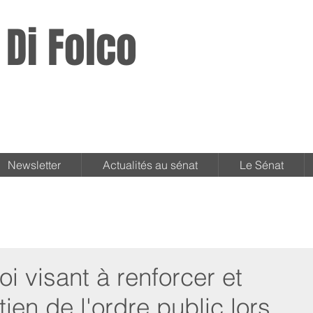
 Di Folco
Newsletter
Actualités au sénat
Le Sénat
oi visant à renforcer et
tien de l'ordre public lors