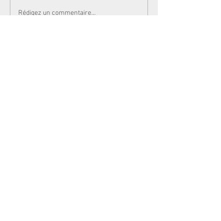
Rédigez un commentaire...
Newsletters
Actualités
Votre sénatrice
Contactez-nous
L'équipe parlementaire
Le Sénat