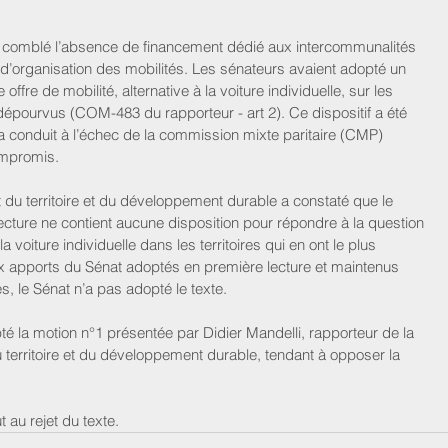
it comblé l’absence de financement dédié aux intercommunalités 
d’organisation des mobilités. Les sénateurs avaient adopté un 
offre de mobilité, alternative à la voiture individuelle, sur les 
i dépourvus (COM-483 du rapporteur - art 2). Ce dispositif a été 
a conduit à l’échec de la commission mixte paritaire (CMP) 
ompromis.
u territoire et du développement durable a constaté que le 
lecture ne contient aucune disposition pour répondre à la question 
 voiture individuelle dans les territoires qui en ont le plus 
x apports du Sénat adoptés en première lecture et maintenus 
és, le Sénat n’a pas adopté le texte.
é la motion n°1 présentée par Didier Mandelli, rapporteur de la 
erritoire et du développement durable, tendant à opposer la 
 au rejet du texte.