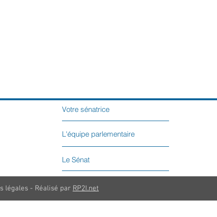
Votre sénatrice
L'équipe parlementaire
Le Sénat
s légales - Réalisé par
RP2I.net