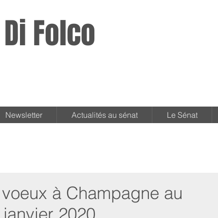
 Di Folco
Newsletter
Actualités au sénat
Le Sénat
 voeux à Champagne au
 janvier 2020