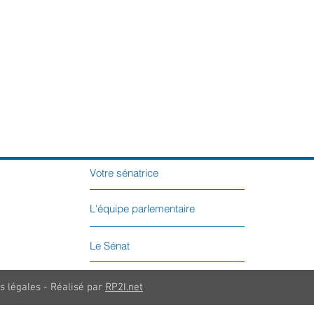
Votre sénatrice
L'équipe parlementaire
Le Sénat
s légales - Réalisé par
RP2I.net