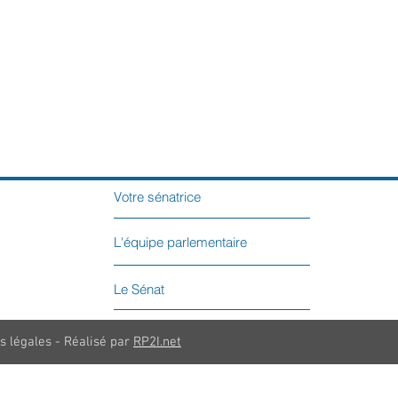
Votre sénatrice
L'équipe parlementaire
Le Sénat
s légales - Réalisé par
RP2I.net