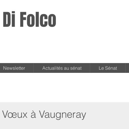
 Di Folco
Newsletter
Actualités au sénat
Le Sénat
 - Vœux à Vaugneray