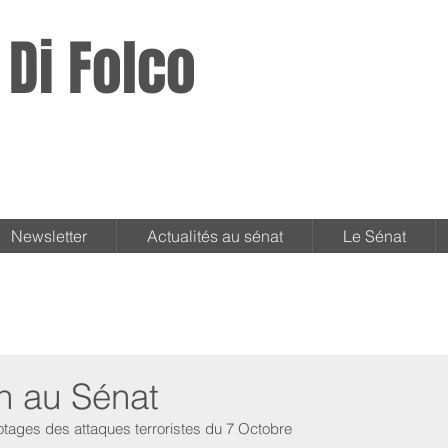
 Di Folco
Newsletter
Actualités au sénat
Le Sénat
 au Sénat
s otages des attaques terroristes du 7 Octobre