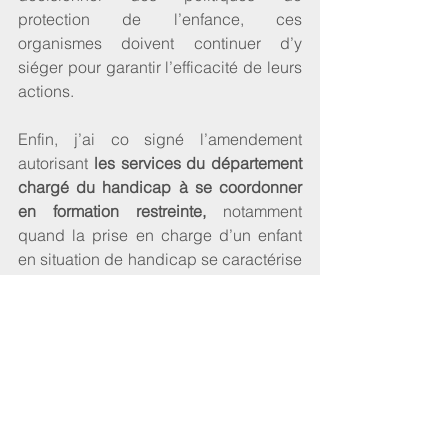
protection de l’enfance, ces 
organismes doivent continuer d’y 
siéger pour garantir l’efficacité de leurs 
actions. 
Enfin, j’ai co signé l’amendement 
autorisant 
les services du département 
chargé du handicap à se coordonner 
en formation restreinte, 
notamment 
quand la prise en charge d’un enfant 
en situation de handicap se caractérise 
par une particulière complexité. 
Le secrétaire d’État justifiait la 
nécessité de cette disposition par ce 
chiffre : 
près de 20% des jeunes 
confiés à l’aide sociale à l’enfance ont 
une reconnaissance par la MDPH
(Maison Départementale pour les 