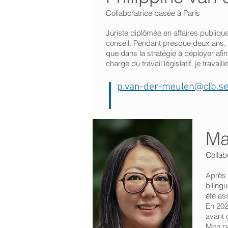
Collaboratrice basée à Paris
Juriste diplômée en affaires publiques
conseil. Pendant presque deux ans, j’
que dans la stratégie à déployer afin 
charge du travail législatif, je tra
p.van-der-meulen@clb.se
Ma
Collab
Après 
biling
été as
En 202
avant 
Mon pa