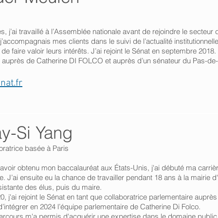
, j’ai travaillé à l’Assemblée nationale avant de rejoindre le secteur 
accompagnais mes clients dans le suivi de l’actualité institutionnelle
de faire valoir leurs intérêts. J’ai rejoint le Sénat en septembre 2018.
vaille auprès de Catherine DI FOLCO et auprès d’un sénateur du Pas-de
nat.fr
y-Si Yang
oratrice basée à Paris
avoir obtenu mon baccalauréat aux États-Unis, j'ai débuté ma carrière
ue. J’ai ensuite eu la chance de travailler pendant 18 ans à la mairie d
sistante des élus, puis du maire.
0, j'ai rejoint le Sénat en tant que collaboratrice parlementaire auprè
d’intégrer en 2024 l’équipe parlementaire de Catherine Di Folco.
rcours m'a permis d'acquérir une expertise dans le domaine public, 