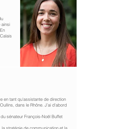
du
 ainsi
 En
-Calais
 en tant qu'assistante de direction
'Oullins, dans le Rhône. J’ai d'abord
s du sénateur François-Noël Buffet
la stratégie de communication et la