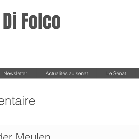
 Di Folco
Newsletter
Actualités au sénat
Le Sénat
ntaire
 der Meulen