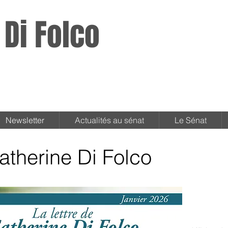
 Di Folco
Newsletter
Actualités au sénat
Le Sénat
atherine Di Folco