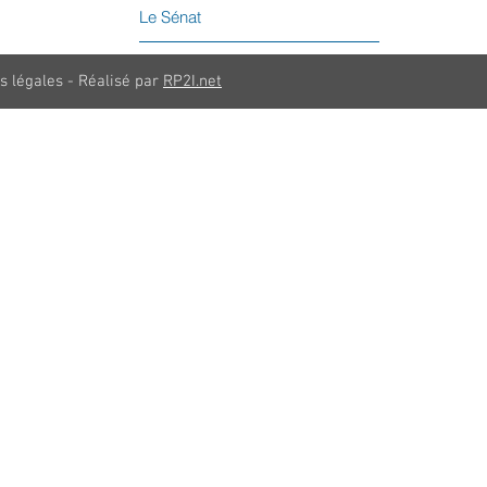
Le Sénat
s légales - Réalisé par
RP2I.net