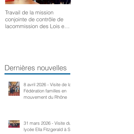
Travail de la mission
BONNE ANNÉE 2025
conjointe de contrôle de
lacommission des Lois et
de la Délégation aux droits
desfemmes sur la
prévention du viol
Dernières nouvelles
8 avril 2026 - Visite de la
Fédération familles en
mouvement du Rhône
31 mars 2026 - Visite du
lycée Ella Fitzgerald à St-