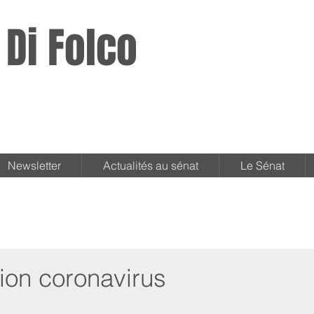
 Di Folco
Newsletter
Actualités au sénat
Le Sénat
tion coronavirus