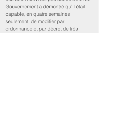
Gouvernement a démontré qu’il était 
capable, en quatre semaines 
seulement, de modifier par 
ordonnance et par décret de très 
nombreuses dispositions afin de lutter 
contre la crise sanitaire et ses effets. 
C’est cette même célérité que l’on est 
en droit d’attendre pour l’application 
de l’ensemble des lois votées par le 
Parlement".
Commentaires