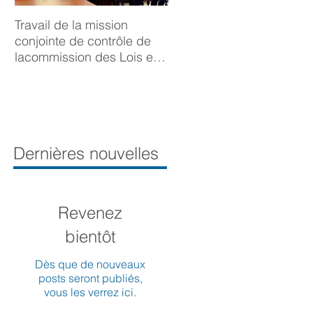
Travail de la mission
BONNE ANNÉE 2025
conjointe de contrôle de
lacommission des Lois et
de la Délégation aux droits
desfemmes sur la
prévention du viol
Dernières nouvelles
Revenez
bientôt
Dès que de nouveaux
posts seront publiés,
vous les verrez ici.