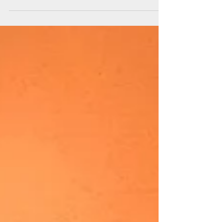
16 mars à messimy
Cérémonie citoyenne
(remise des cartes d'électeur et des livrets
citoyens aux jeunes majeurs)