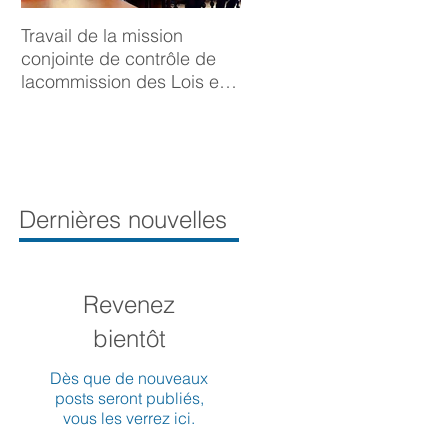
Travail de la mission
BONNE ANNÉE 2025
conjointe de contrôle de
lacommission des Lois et
de la Délégation aux droits
desfemmes sur la
prévention du viol
Dernières nouvelles
Revenez
bientôt
Dès que de nouveaux
posts seront publiés,
vous les verrez ici.