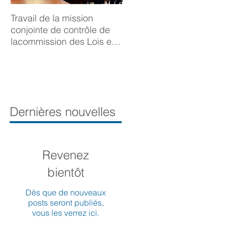
Travail de la mission
BONNE ANNÉE 2025
conjointe de contrôle de
lacommission des Lois et
de la Délégation aux droits
desfemmes sur la
prévention du viol
Dernières nouvelles
Revenez
bientôt
Dès que de nouveaux
posts seront publiés,
vous les verrez ici.