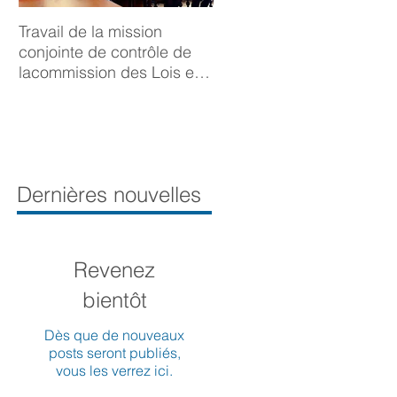
Travail de la mission
BONNE ANNÉE 2025
conjointe de contrôle de
lacommission des Lois et
de la Délégation aux droits
desfemmes sur la
prévention du viol
Dernières nouvelles
Revenez
bientôt
Dès que de nouveaux
posts seront publiés,
vous les verrez ici.