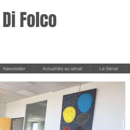
 Di Folco
Newsletter
Actualités au sénat
Le Sénat